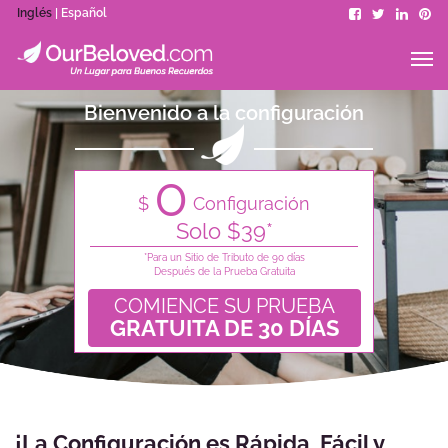
Inglés
| Español
Bienvenido a la configuración
0
$
Configuración
Solo $39*
*Para un Sitio de Tributo de 90 días
Después de la Prueba Gratuita
COMIENCE SU PRUEBA
GRATUITA DE 30 DÍAS
¡La Configuración es Rápida, Fácil y