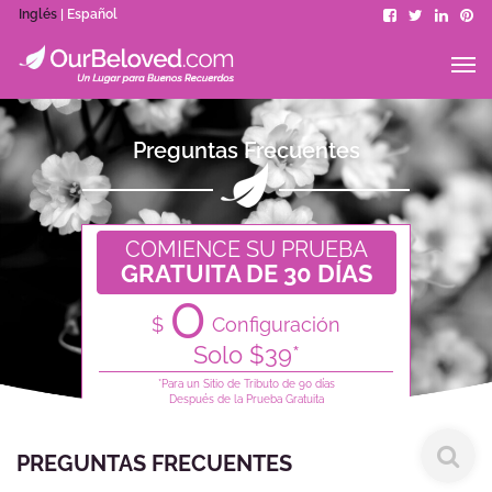
Inglés
| Español
Preguntas Frecuentes
COMIENCE SU PRUEBA
GRATUITA DE 30 DÍAS
0
$
Configuración
Solo $39*
*Para un Sitio de Tributo de 90 días
Después de la Prueba Gratuita
PREGUNTAS FRECUENTES